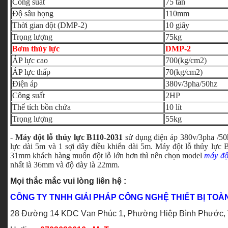
Công suất
75 tấn
Độ sâu họng
110mm
Thời gian đột (DMP-2)
10 giây
Trọng lượng
75kg
Bơm thủy lực
DMP-2
ÁP lực cao
700(kg/cm2)
ÁP lực thấp
70(kg/cm2)
Điện áp
380v/3pha/50hz
Công suất
2HP
Thể tích bồn chứa
10 lít
Trọng lượng
55kg
-
Máy đột lỗ thủy lực B110-2031
sử dụng điện áp 380v/3pha /50h
lực dài 5m và 1 sợi dây điều khiển dài 5m. Máy đột lỗ thủy lực 
31mm khách hàng muốn đột lỗ lớn hơn thì nên chọn model
máy độ
nhất là 36mm và độ dày là 22mm.
Mọi thắc mắc vui lòng liên hệ :
CÔNG TY TNHH GIẢI PHÁP CÔNG NGHỆ THIẾT BỊ TOÀ
28 Đường 14 KDC Vạn Phúc 1, Phường Hiệp Bình Phước, Tp