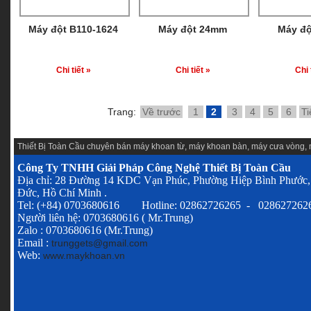
Máy đột B110-1624
Máy đột 24mm
Máy đ
Chi tiết »
Chi tiết »
Chi 
Trang:
Về trước
1
2
3
4
5
6
Ti
Thiết Bị Toàn Cầu chuyên
bán máy khoan từ
,
máy khoan bàn
,
máy cưa vòng
,
Công Ty TNHH Giải Pháp Công Nghệ Thiết Bị Toàn Cầu
Địa chỉ: 28 Đường 14 KDC Vạn Phúc, Phường Hiệp Bình Phước,
Đức, Hồ Chí Minh .
Tel: (+84) 0703680616 Hotline: 02862726265 - 028627262
Người liên hệ: 0703680616 ( Mr.Trung)
Zalo : 0703680616 (Mr.Trung)
Email :
trunggets@gmail.com
Web:
www.maykhoan.vn