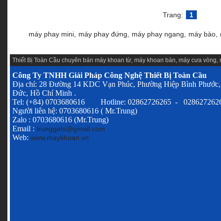
Trang:
1
máy phay mini,
máy phay đứng,
máy phay ngang,
máy bào,
Thiết Bị Toàn Cầu chuyên
bán máy khoan từ
,
máy khoan bàn
,
máy cưa vòng
,
Công Ty TNHH Giải Pháp Công Nghệ Thiết Bị Toàn Cầu
Địa chỉ: 28 Đường 14 KDC Vạn Phúc, Phường Hiệp Bình Phước,
Đức, Hồ Chí Minh .
Tel: (+84) 0703680616 Hotline: 02862726265 - 028627262
Người liên hệ: 0703680616 ( Mr.Trung)
Zalo : 0703680616 (Mr.Trung)
Email :
trunggets@gmail.com
Web:
www.maykhoan.vn