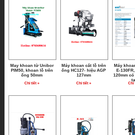
May khoan từ Unibor
Máy khoan cắt lỗ trên
Máy khoan
PIM50, khoan lỗ trên
ống HC127- hiệu AGP
E-130FR,
ống 50mm
127mm
120mm có
t
Chi tiết »
Chi tiết »
Chi 