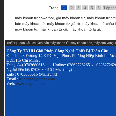
Trang:
1
2
3
4
5
6
Tiếp th
máy khoan từ powerbor,
giá máy khoan từ,
máy khoan từ nitt
bán máy khoan từ,
máy khoan từ giá rẻ,
máy khoan từ châu 
may khoan tu,
máy khoan từ cũ,
máy khoan từ là gì,
Thiết Bị Toàn Cầu chuyên
bán máy khoan từ
,
máy khoan bàn
,
máy cưa vòng
,
Công Ty TNHH Giải Pháp Công Nghệ Thiết Bị Toàn Cầu
Địa chỉ: 28 Đường 14 KDC Vạn Phúc, Phường Hiệp Bình Phước,
Đức, Hồ Chí Minh .
Tel: (+84) 0703680616 Hotline: 02862726265 - 028627262
Người liên hệ: 0703680616 ( Mr.Trung)
Zalo : 0703680616 (Mr.Trung)
Email :
trunggets@gmail.com
Web:
www.maykhoan.vn