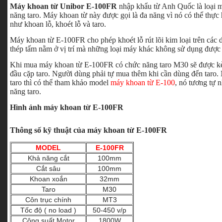
Máy khoan từ Unibor E-100FR
nhập khẩu từ Anh Quốc là loại m
năng taro. Máy khoan từ này được gọi là đa năng vì nó có thể thực
như khoan lỗ, khoét lỗ và taro.
Máy khoan từ E-100FR cho phép khoét lỗ rút lõi kim loại trên các dầ
thép tấm nằm ở vị trí mà những loại máy khác không sử dụng đượ
Khi mua máy khoan từ E-100FR có chức năng taro M30 sẽ được k
đầu cặp taro. Người dùng phải tự mua thêm khi cần dùng đến taro
taro thì có thể tham khảo model
máy khoan từ E-100
, nó tương tự 
năng taro.
Hình ảnh máy khoan từ E-100FR
Thông số kỹ thuật của máy khoan từ E-100FR
MODEL
E-100FR
Khả năng cắt
100mm
Cắt sâu
100mm
Khoan xoắn
32mm
Taro
M30
Côn trục chính
MT3
Tốc độ ( no load )
50-450 v/p
Công suất Motor
1800W