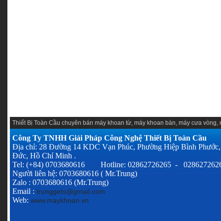
Thiết Bị Toàn Cầu chuyên
bán máy khoan từ
,
máy khoan bàn
,
máy cưa vòng
,
Công Ty TNHH Giải Pháp Công Nghệ Thiết Bị Toàn Cầu
Địa chỉ: 28 Đường 14 KDC Vạn Phúc, Phường Hiệp Bình Phước,
Đức, Hồ Chí Minh .
Tel: (+84) 0703680616 Hotline: 02862726265 - 028627262
Người liên hệ: 0703680616 ( Mr.Trung)
Zalo : 0703680616 (Mr.Trung)
Email :
trunggets@gmail.com
Web:
www.maykhoan.vn