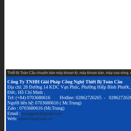
Thiết Bị Toàn Cầu chuyên
bán máy khoan từ
,
máy khoan bàn
,
máy cưa vòng
,
Công Ty TNHH Giải Pháp Công Nghệ Thiết Bị Toàn Cầu
Địa chỉ: 28 Đường 14 KDC Vạn Phúc, Phường Hiệp Bình Phước,
Đức, Hồ Chí Minh .
Tel: (+84) 0703680616 Hotline: 02862726265 - 028627262
Người liên hệ: 0703680616 ( Mr.Trung)
Zalo : 0703680616 (Mr.Trung)
Email :
trunggets@gmail.com
Web:
www.maykhoan.vn