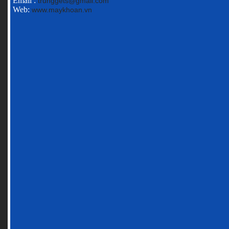
Email :
trunggets@gmail.com
Web:
www.maykhoan.vn