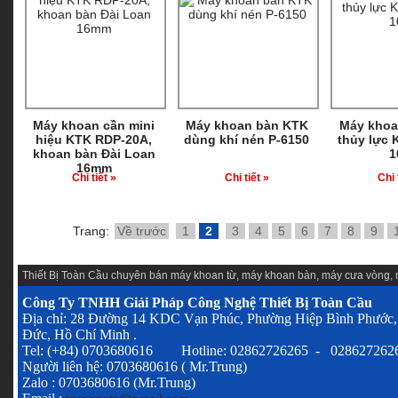
Máy khoan cần mini
Máy khoan bàn KTK
Máy khoa
hiệu KTK RDP-20A,
dùng khí nén P-6150
thủy lực 
khoan bàn Đài Loan
1
16mm
Chi tiết »
Chi tiết »
Chi 
Trang:
Về trước
1
2
3
4
5
6
7
8
9
Thiết Bị Toàn Cầu chuyên
bán máy khoan từ
,
máy khoan bàn
,
máy cưa vòng
,
Công Ty TNHH Giải Pháp Công Nghệ Thiết Bị Toàn Cầu
Địa chỉ: 28 Đường 14 KDC Vạn Phúc, Phường Hiệp Bình Phước,
Đức, Hồ Chí Minh .
Tel: (+84) 0703680616 Hotline: 02862726265 - 028627262
Người liên hệ: 0703680616 ( Mr.Trung)
Zalo : 0703680616 (Mr.Trung)