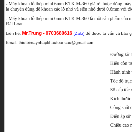
- Máy khoan lỗ thép mini 6mm KTK M-360 giá rẻ
thuộc dòng máy 
là chuyên dùng để khoan các lỗ nhỏ và siêu nhỏ dưới 0.6mm với tố
- Máy khoan lỗ thép mini 6mm KTK M-360 là một sản phẩm của nh
Đài Loan.
Mr.Trung - 0703680616
Liên hệ:
(Zalo)
để được tư vấn và báo g
Email:
thietbimaynhapkhautoancau@gmail.com
Đường kính
Kiểu côn tr
Hành trình 
Tốc độ trục
Số cấp tốc 
Kích thước
Công suất 
Điện áp sử
Chiều cao 