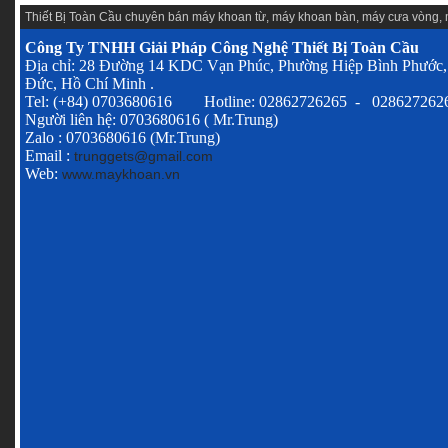
Thiết Bị Toàn Cầu chuyên
bán máy khoan từ
,
máy khoan bàn
,
máy cưa vòng
,
Công Ty TNHH Giải Pháp Công Nghệ Thiết Bị Toàn Cầu
Địa chỉ: 28 Đường 14 KDC Vạn Phúc, Phường Hiệp Bình Phước,
Đức, Hồ Chí Minh .
Tel: (+84) 0703680616 Hotline: 02862726265 - 028627262
Người liên hệ: 0703680616 ( Mr.Trung)
Zalo : 0703680616 (Mr.Trung)
Email :
trunggets@gmail.com
Web:
www.maykhoan.vn