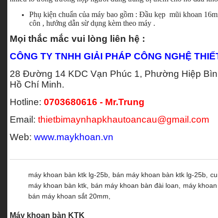
Phụ kiện chuẩn của máy bao gồm : Đầu kẹp mũi khoan 16mm 
côn , hướng dẫn sừ dụng kèm theo máy .
Mọi thắc mắc vui lòng liên hệ :
CÔNG TY TNHH GIẢI PHÁP CÔNG NGHỆ THIẾ
28 Đường 14 KDC Vạn Phúc 1, Phường Hiệp Bình
Hồ Chí Minh.
Hotline:
0703680616 - Mr.Trung
Email:
thietbimaynhapkhautoancau@gmail.com
Web:
www.maykhoan.vn
máy khoan bàn ktk lg-25b,
bán máy khoan bàn ktk lg-25b,
cu
máy khoan bàn ktk,
bán máy khoan bàn đài loan,
máy khoan
bán máy khoan sắt 20mm,
Máy khoan bàn KTK