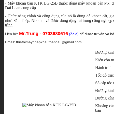
- Máy khoan bàn KTK LG-25B thuộc dòng máy khoan bàn ktk, do
Đài Loan cung cấp.
- Chức năng chính và công dụng của nó là dùng để khoan cắt, gia c
như: Sắt, Thép, Nhôm... và được dùng rộng rải trong công nghiệp 
trình.
Mr.Trung - 0703680616
Liên hệ:
(Zalo)
để được tư vấn và bá
Email:
thietbimaynhapkhautoancau@gmail.com
Đường kính
Kiểu côn tr
Hành trình 
Tốc độ trục
Số cấp tốc 
Đường kính
Đường kính
Khoảng cách
bàn