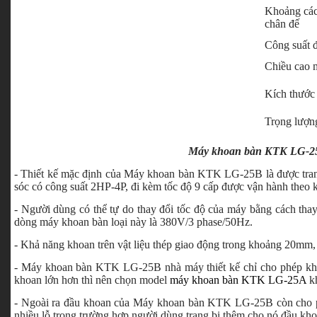
Khoảng cách
chân đế
Công suất 
Chiều cao 
Kích thước
Trọng lượn
Máy khoan bàn KTK LG-2
- Thiết kế mặc định của Máy khoan bàn KTK LG-25B là được trang
sóc có công suất 2HP-4P, đi kèm tốc độ 9 cấp được vận hành theo k
- Người dùng có thể tự do thay đổi tốc độ của máy bằng cách thay 
dòng máy khoan bàn loại này là 380V/3 phase/50Hz.
- Khả năng khoan trên vật liệu thép giao động trong khoảng 20mm, 
- Máy khoan bàn KTK LG-25B nhà máy thiết kế chỉ cho phép kh
khoan lớn hơn thì nên chọn model
máy khoan bàn KTK LG-25A
k
- Ngoài ra đầu khoan của Máy khoan bàn KTK LG-25B còn cho 
nhiều lỗ trong trường hợp người dùng trang bị thêm cho nó đầu kh