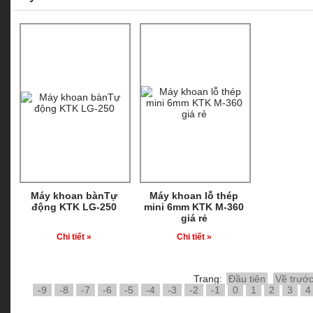
Máy khoan bànTự
Máy khoan lỗ thép
động KTK LG-250
mini 6mm KTK M-360
giá rẻ
Chi tiết »
Chi tiết »
Trang:
Đầu tiên
Về trướ
-9
-8
-7
-6
-5
-4
-3
-2
-1
0
1
2
3