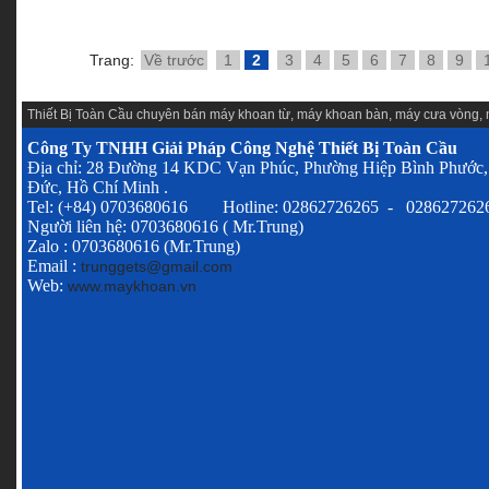
Trang:
Về trước
1
2
3
4
5
6
7
8
9
Thiết Bị Toàn Cầu chuyên
bán máy khoan từ
,
máy khoan bàn
,
máy cưa vòng
,
Công Ty TNHH Giải Pháp Công Nghệ Thiết Bị Toàn Cầu
Địa chỉ: 28 Đường 14 KDC Vạn Phúc, Phường Hiệp Bình Phước,
Đức, Hồ Chí Minh .
Tel: (+84) 0703680616 Hotline: 02862726265 - 028627262
Người liên hệ: 0703680616 ( Mr.Trung)
Zalo : 0703680616 (Mr.Trung)
Email :
trunggets@gmail.com
Web:
www.maykhoan.vn