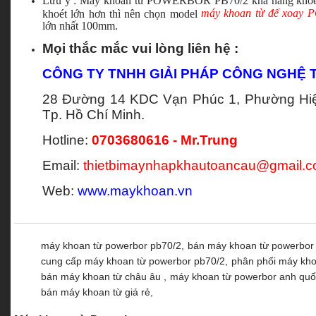
Lưu ý : Máy khoan từ POWERBOR PB70/2 khả năng khoét
máy khoan từ đế xoa
khoét lớn hơn thì nên chọn model
lớn nhất 100mm.
Mọi thắc mắc vui lòng liên hệ :
CÔNG TY TNHH GIẢI PHÁP CÔNG NGHỆ T
28 Đường 14 KDC Vạn Phúc 1, Phường Hiệ
Tp. Hồ Chí Minh.
Hotline:
0703680616 - Mr.Trung
Email:
thietbimaynhapkhautoancau@gmail.
Web:
www.maykhoan.vn
máy khoan từ powerbor pb70/2,
bán máy khoan từ powerbor 
cung cấp máy khoan từ powerbor pb70/2,
phân phối máy kho
bán máy khoan từ châu âu ,
máy khoan từ powerbor anh quố
bán máy khoan từ giá rẻ,