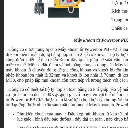
Lực giữ 
Kích thư
Trọng lư
Chiều c
Máy khoan từ Powerbor PB
- Động cơ được trang bị cho Máy khoan từ Powerbor PB70/2 là loạ
đi kèm kiểu truyền động bằng hộp số có 2 số cơ khí và 1 bộ ly hợp
củng được thiết kế theo kiểu Rotor dây quấn, giúp hệ suất vận h
mức có thể. Một số đặc điểm và tính năng chuyên dụng của Máy k
máy khoan từ chuyên dùng để gia công khoan và khoét lỗ trên kim
phép khoan lớn nhất là 32mm và khoét lỗ lớn nhất là 70mm, đi kè
MT3, cho phép lắp mũi khoan côn trực tiếp và tương thích với các 
- Động cơ có thiết kế bộ ly hợp an toàn bằng cơ khí giúp bảo vệ m
có lực bám lên đến 1500Kgs giúp gia cố máy trên vật thể nhằm ch
từ Powerbor PB70/2 được xem là sự lựa chọn hợp lý cho người dù
từ đáp ứng được nhu cầu sản xuất như model Máy khoan từ Power
Phụ kiện chuẩn của máy : Đầu kẹp mũi khoan từ kẹp từ mũi
lục giác , bình dầu bảo dưỡng , dây đai an toàn , nắp chụp b
.