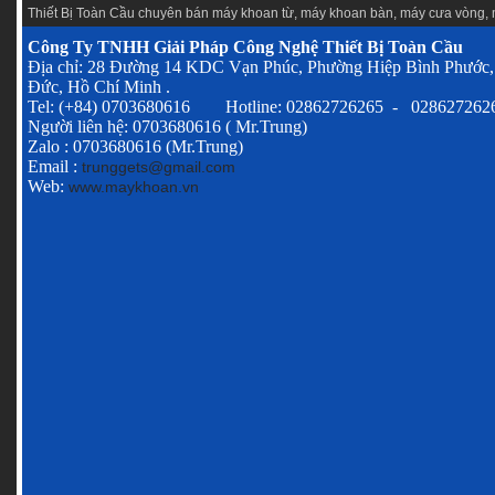
Thiết Bị Toàn Cầu chuyên
bán máy khoan từ
,
máy khoan bàn
,
máy cưa vòng
,
Công Ty TNHH Giải Pháp Công Nghệ Thiết Bị Toàn Cầu
Địa chỉ: 28 Đường 14 KDC Vạn Phúc, Phường Hiệp Bình Phước,
Đức, Hồ Chí Minh .
Tel: (+84) 0703680616 Hotline: 02862726265 - 028627262
Người liên hệ: 0703680616 ( Mr.Trung)
Zalo : 0703680616 (Mr.Trung)
Email :
trunggets@gmail.com
Web:
www.maykhoan.vn