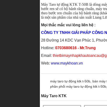
Máy Taro tự động KTK T-50B là dòng máy t
bước ren sẽ có bộ bánh răng chuẩn, máy tru
theo bước ren chuẩn của bộ bánh răng (khác
là một sản phẩm của nhà sản xuất Liang Li
Mọi thắc mắc vui lòng liên hệ :
CÔNG TY TNHH GIẢI PHÁP CÔNG N
28 Đường 14 KDC Vạn Phúc 1, Phường
Hotline:
0703680616 - Mr.Trung
Email:
thietbimaynhapkhautoancau@g
Web:
www.maykhoan.vn
máy taro tự động ktk t-50b,
bán máy t
phân phối máy taro tự động ktk t-50b
Máy Taro KTK