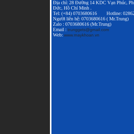
Địa chỉ: 28 Đường 14 KDC Vạn Phúc, Ph
Đức, Hồ Chí Minh .
Tel: (+84) 0703680616 Hotline: 028
Người liên hệ: 0703680616 ( Mr.Trung)
Zalo : 0703680616 (Mr.Trung)
Email :
trunggets@gmail.com
Web:
www.maykhoan.vn