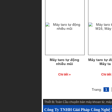
Máy taro tự động
Máy taro tự đ
nhiều mũi
Máy ta 
Chi tiết »
Chi tiết
Trang:
1
Thiết Bị Toàn Cầu chuyên
bán máy khoan từ
,
máy
Công Ty TNHH Giải Pháp Công Nghệ T