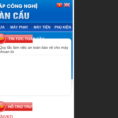
ƯA
MÁY PHAY
MÁY TIỆN
PHỤ KIỆN
TIN TỨC TOÀN CẦU
Quy tắc làm việc an toàn bảo vệ cho máy
khoan từ
HỖ TRỢ TRỰC TUYẾN