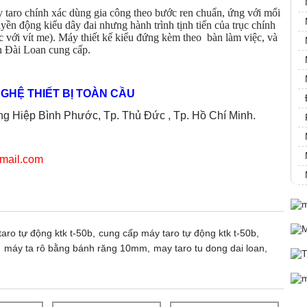
aro chính xác dùng gia công theo bước ren chuẩn, ứng với mổi
yền động kiểu dây đai nhưng hành trình tịnh tiến của trục chính
 với vít me). Máy thiết kế kiểu đứng kèm theo bàn làm việc, và
h Đài Loan cung cấp.
GHỆ THIẾT BỊ TOÀN CẦU
 Hiệp Bình Phước, Tp. Thủ Đức , Tp. Hồ Chí Minh.
mail.com
aro tự động ktk t-50b,
cung cấp máy taro tự động ktk t-50b,
,
máy ta rô bằng bánh răng 10mm,
may taro tu dong dai loan,