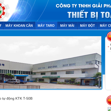
Ừ
MÁY KHOAN CẦN
MÁY TARO
MÁY MÀI
MÁY ĐỘT
MÁY C
o tự động KTK T-50B