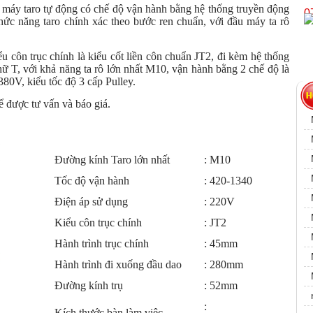
áy taro tự động có chế độ vận hành bằng hệ thống truyền động
0
hức năng taro chính xác theo bước ren chuẩn, với đầu máy ta rô
côn trục chính là kiểu cốt liền côn chuẩn JT2, đi kèm hệ thống
chữ T, với khả năng ta rô lớn nhất M10, vận hành bằng 2 chế độ là
80V, kiểu tốc độ 3 cấp Pulley.
 được tư vấn và báo giá.
Đường kính Taro lớn nhất
: M10
Tốc độ vận hành
: 420-1340
Điện áp sử dụng
: 220V
Kiểu côn trục chính
: JT2
Hành trình trục chính
: 45mm
Hành trình đi xuống đầu dao
: 280mm
Đường kính trụ
: 52mm
:
Kích thước bàn làm việc