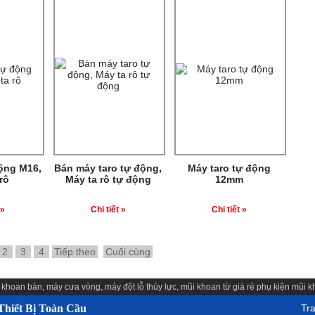
ộng M16,
Bán máy taro tự động,
Máy taro tự động
rô
Máy ta rô tự động
12mm
 »
Chi tiết »
Chi tiết »
2
3
4
Tiếp theo
Cuối cùng
 khoan bàn
,
máy cưa vòng
,
máy đột lỗ thủy lực
,
mũi khoan từ giá rẻ
phụ kiện
mũi k
hiết Bị Toàn Cầu
Tr