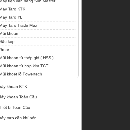
Máy tiện vạn năng Sun Master
Máy Taro KTK
Máy Taro YL
Máy Taro Trade Max
Mũi khoan
Đầu kẹp
Rotor
Mũi khoan từ thép gió ( HSS )
Mũi khoan từ hợp kim TCT
Mũi khoét lỗ Powertech