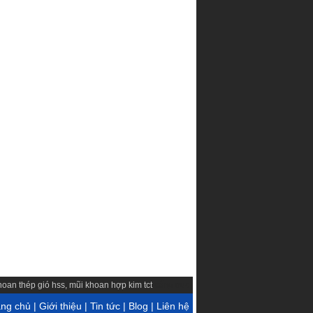
hoan thép gió hss
,
mũi khoan hợp kim tct
cổng trục
ang chủ
|
Giới thiệu
|
Tin tức
|
Blog
|
Liên hệ