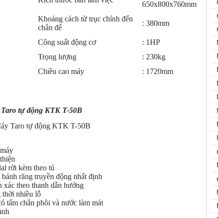
650x800x760mm
Khoảng cách từ trục chính đến
: 380mm
chân đế
Công suất động cơ
: 1HP
Trọng lượng
: 230kg
Chiều cao máy
: 1720mm
Taro tự động KTK T-50B
 Máy Taro tự động KTK T-50B
n máy
thiện
al rời kèm theo tủ
 bánh răng truyền động nhất định
nh xác theo thanh dẫn hướng
thời nhiều lỗ
có tấm chắn phôi và nước làm mát
ành