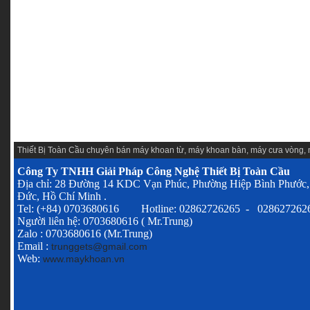
Thiết Bị Toàn Cầu chuyên
bán máy khoan từ
,
máy khoan bàn
,
máy cưa vòng
,
Công Ty TNHH Giải Pháp Công Nghệ Thiết Bị Toàn Cầu
Địa chỉ: 28 Đường 14 KDC Vạn Phúc, Phường Hiệp Bình Phước,
Đức, Hồ Chí Minh .
Tel: (+84) 0703680616 Hotline: 02862726265 - 028627262
Người liên hệ: 0703680616 ( Mr.Trung)
Zalo : 0703680616 (Mr.Trung)
Email :
trunggets@gmail.com
Web:
www.maykhoan.vn