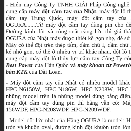
- Hiện nay Công Ty TNHH GIẢI Pháp Công nghệ 
cung cấp
máy đột cầm tay của Nhật
, máy đột lỗ
cầm tay Trung Quốc, máy đột cầm tay của 
OGURA.......Từ máy đột cầm tay dùng pin cho đ
Đường kính đột và công suất càng lớn thì giá th
OGURA của Nhật máy được thiết kế gọn nhẹ, dễ sử d
Máy có thể đột trên thép tấm, dầm chữ I, dầm chữ H
kế nhỏ gọn, có thể ở nhiều vị trí khác nhau, đột lỗ 
cung cấp máy đột lỗ thủy lực cấm tay Công Ty c
Best Power
của Hàn Quốc và
máy khoan từ Powerb
bàn KTK
của Đài Loan.
- Máy đột cầm tay của Nhật có nhiều model khá
HPC-N6150W, HPC-N186W, HPC-N208W, HPC-
những model trên là những model dùng bằng điệ
máy đột cầm tay dùng pin thì hãng vẫn có: Má
156WDF, HPC-N208WDF, HPC-N209WDF.
- Model đột lớn nhất của Hãng OGURA là model: H
tròn và khuôn oval, đường kính đột khuôn tròn lớ