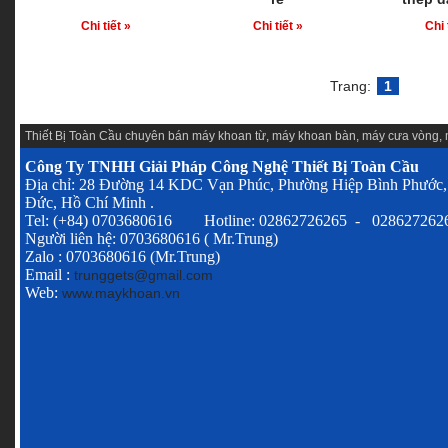
Chi tiết »
Chi tiết »
Chi 
Trang:
1
Thiết Bị Toàn Cầu chuyên
bán máy khoan từ
,
máy khoan bàn
,
máy cưa vòng
,
Công Ty TNHH Giải Pháp Công Nghệ Thiết Bị Toàn Cầu
Địa chỉ: 28 Đường 14 KDC Vạn Phúc, Phường Hiệp Bình Phước,
Đức, Hồ Chí Minh .
Tel: (+84) 0703680616 Hotline: 02862726265 - 028627262
Người liên hệ: 0703680616 ( Mr.Trung)
Zalo : 0703680616 (Mr.Trung)
Email :
trunggets@gmail.com
Web:
www.maykhoan.vn