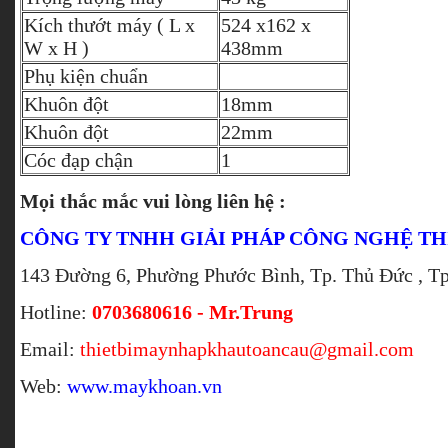
Kích thướt máy ( L x
524 x162 x
W x H )
438mm
Phụ kiện chuẩn
Khuôn đột
18mm
Khuôn đột
22mm
Cóc đạp chận
1
Mọi thắc mắc vui lòng liên hệ :
CÔNG TY TNHH GIẢI PHÁP CÔNG NGHỆ TH
143 Đường 6, Phường Phước Bình, Tp. Thủ Đức , Tp
Hotline:
0703680616 - Mr.Trung
Email:
thietbimaynhapkhautoancau@gmail.com
Web:
www.maykhoan.vn