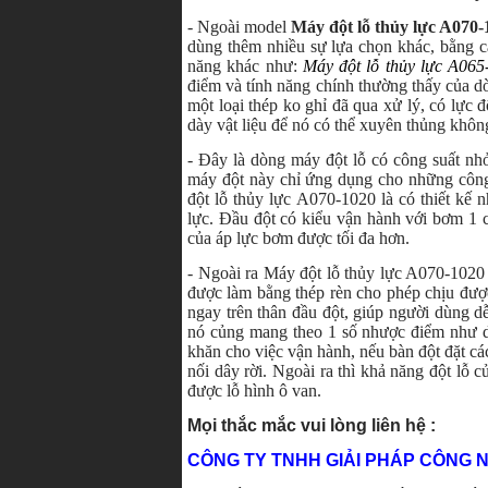
- Ngoài model
Máy đột lỗ thủy lực A070-
dùng thêm nhiều sự lựa chọn khác, bằng c
năng khác như:
Máy đột lỗ thủy lực A065
điểm và tính năng chính thường thấy của d
một loại thép ko ghỉ đã qua xử lý, có lực đ
dày vật liệu để nó có thể xuyên thủng khô
- Đây là dòng máy đột lỗ có công suất nh
máy đột này chỉ ứng dụng cho những công
đột lỗ thủy lực A070-1020 là có thiết kế
lực. Đầu đột có kiểu vận hành với bơm 1 
của áp lực bơm được tối đa hơn.
- Ngoài ra Máy đột lỗ thủy lực A070-1020 
được làm bằng thép rèn cho phép chịu được 
ngay trên thân đầu đột, giúp người dùng dễ
nó củng mang theo 1 số nhược điểm như dâ
khăn cho việc vận hành, nếu bàn đột đặt cá
nối dây rời. Ngoài ra thì khả năng đột lỗ 
được lỗ hình ô van.
Mọi thắc mắc vui lòng liên hệ :
CÔNG TY TNHH GIẢI PHÁP CÔNG N