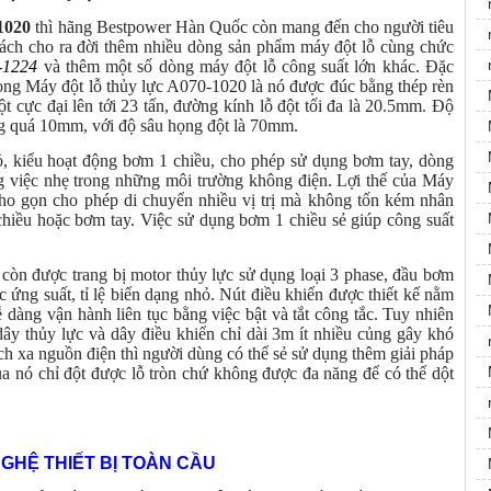
1020
thì hãng Bestpower Hàn Quốc còn mang đến cho người tiêu
ách cho ra đời thêm nhiều dòng sản phẩm máy đột lỗ cùng chức
-1224
và thêm một số dòng máy đột lỗ công suất lớn khác. Đặc
òng Máy đột lỗ thủy lực A070-1020 là nó được đúc bằng thép rèn
ột cực đại lên tới 23 tấn, đường kính lỗ đột tối đa là 20.5mm. Độ
ng quá 10mm, với độ sâu họng đột là 70mm.
ỏ, kiểu hoạt động bơm 1 chiều, cho phép sử dụng bơm tay, dòng
 việc nhẹ trong những môi trường không điện. Lợi thế của Máy
 nho gọn cho phép di chuyển nhiều vị trị mà không tốn kém nhân
chiều hoặc bơm tay. Việc sử dụng bơm 1 chiều sẻ giúp công suất
còn được trang bị motor thủy lực sử dụng loại 3 phase, đầu bơm
ứng suất, tỉ lệ biến dạng nhỏ. Nút điều khiển được thiết kế nằm
 dàng vận hành liên tục bằng việc bật và tắt công tắc. Tuy nhiên
y thủy lực và dây điều khiển chỉ dài 3m ít nhiều củng gây khó
ch xa nguồn điện thì người dùng có thể sẻ sử dụng thêm giải pháp
của nó chỉ đột được lỗ tròn chứ không được đa năng để có thể dột
GHỆ THIẾT BỊ TOÀN CẦU