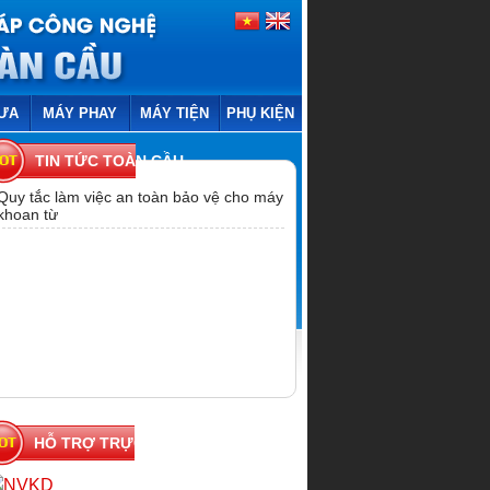
ƯA
MÁY PHAY
MÁY TIỆN
PHỤ KIỆN
TIN TỨC TOÀN CẦU
Quy tắc làm việc an toàn bảo vệ cho máy
khoan từ
HỖ TRỢ TRỰC TUYẾN