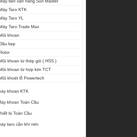
Máy tiện vạn năng Sun Master
Máy Taro KTK
Máy Taro YL
Máy Taro Trade Max
Mũi khoan
Đầu kẹp
Rotor
Mũi khoan từ thép gió ( HSS )
Mũi khoan từ hợp kim TCT
Mũi khoét lỗ Powertech