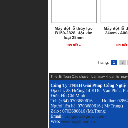
Máy đột lỗ thủy lực
Máy đột lỗ t
B150-2828, đột kim
24mm - A06
loại 28mm
Chi tiết »
Chi tiết
Trang:
1
2
Thiết Bị Toàn Cầu chuyên
bán máy khoan từ
,
máy
Công Ty TNHH Giải Pháp Công Nghệ T
Địa chỉ: 28 Đường 14 KDC Vạn Phúc, Ph
Đức, Hồ Chí Minh .
Tel: (+84) 0703680616 Hotline: 028
Người liên hệ: 0703680616 ( Mr.Trung)
Zalo : 0703680616 (Mr.Trung)
Email :
trunggets@gmail.com
Web:
www.maykhoan.vn