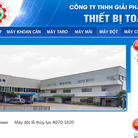
Ừ
MÁY KHOAN CẦN
MÁY TARO
MÁY MÀI
MÁY ĐỘT
MÁY C
Power
Máy đột lỗ thủy lực A070-1020