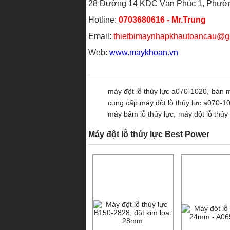
28 Đường 14 KDC Vạn Phúc 1, Phường
Hotline:
0703680616 - Mr.Trung
Email:
thietbimaynhapkhautoancau@g
Web:
www.maykhoan.vn
máy đột lỗ thủy lực a070-1020,
bán m
cung cấp máy đột lỗ thủy lực a070-1
máy bấm lỗ thủy lực,
máy đột lỗ thủy 
Máy đột lỗ thủy lực Best Power