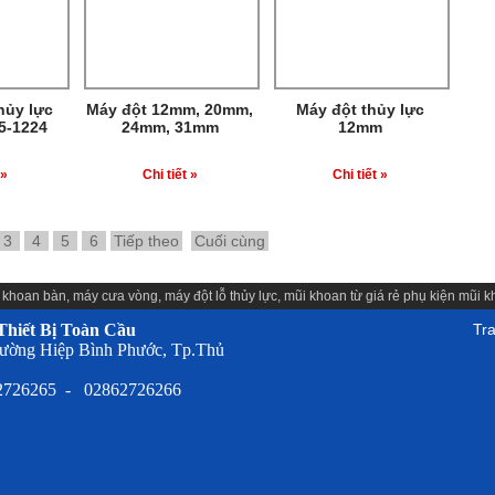
hủy lực
Máy đột 12mm, 20mm,
Máy đột thủy lực
5-1224
24mm, 31mm
12mm
 »
Chi tiết »
Chi tiết »
3
4
5
6
Tiếp theo
Cuối cùng
 khoan bàn
,
máy cưa vòng
,
máy đột lỗ thủy lực
,
mũi khoan từ giá rẻ
phụ kiện
mũi k
hiết Bị Toàn Cầu
Tr
ường Hiệp Bình Phước, Tp.Thủ
62726265 - 02862726266