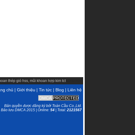
hoan thép gió hss
,
mũi khoan hợp kim tct
cổng trục
ang chủ
|
Giới thiệu
|
Tin tức
|
Blog
|
Liên hệ
DMCA
PROTECTED
Bản quyền được đăng ký bởi Toàn Cầu Co.,Ltd.
Bảo lưu DMCA 2015 | Online:
54
| Total:
2121567