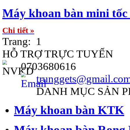
Máy khoan bàn mini tốc
Chi tiết »
Trang:
1
HỖ TRỢ TRỰC TUYẾN
0703680616
trunggets@gmail.co
DANH MỤC SẢN 
Máy khoan bàn KTK
Máy khoan bàn Rong 