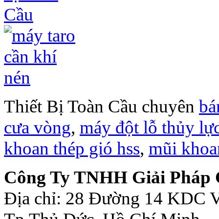
Thiết Bị Toàn Cầu chuyên
bá
cưa vòng
,
máy đột lỗ thủy lự
khoan thép gió hss
,
mũi khoa
Công Ty TNHH Giải Pháp C
Địa chỉ: 28 Đường 14 KDC V