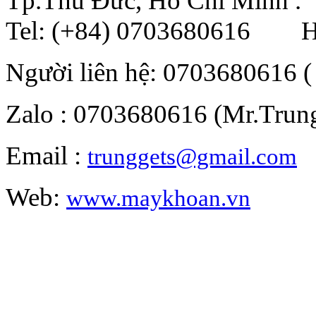
Tp.Thủ Đức, Hồ Chí Minh .
Tel: (+84) 0703680616 Ho
Người liên hệ: 0703680616 (
Zalo : 0703680616 (Mr.Trun
Email :
trunggets@gmail.com
Web:
www.maykhoan.vn