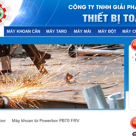
Ừ
MÁY KHOAN CẦN
MÁY TARO
MÁY MÀI
MÁY ĐỘT
MÁY C
bor
Máy khoan từ Powerbor PB70 FRV