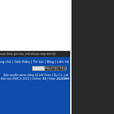
hoan thép gió hss
,
mũi khoan hợp kim tct
cổng trục
ang chủ
|
Giới thiệu
|
Tin tức
|
Blog
|
Liên hệ
DMCA
PROTECTED
Bản quyền được đăng ký bởi Toàn Cầu Co.,Ltd.
Bảo lưu DMCA 2015 | Online:
53
| Total:
2121904