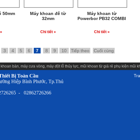
lỗ 50mm
Máy khoan đế từ
Máy khoan từ
32mm
Powerbor PB32 COMBI
 »
Chi tiết »
Chi tiết »
3
4
5
6
7
8
9
10
Tiếp theo
Cuối cùng
 khoan bàn
,
máy cưa vòng
,
máy đột lỗ thủy lực
,
mũi khoan từ giá rẻ
phụ kiện
mũi k
hiết Bị Toàn Cầu
Tr
ường Hiệp Bình Phước, Tp.Thủ
62726265 - 02862726266