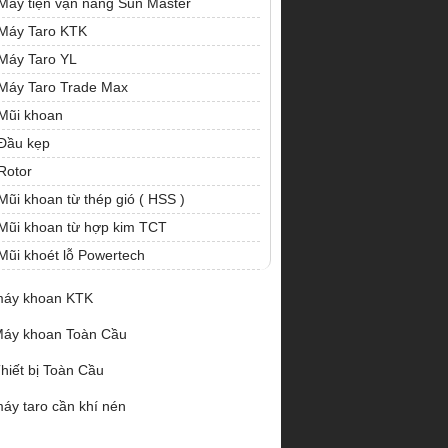
Máy tiện vạn năng Sun Master
Máy Taro KTK
Máy Taro YL
Máy Taro Trade Max
Mũi khoan
Đầu kẹp
Rotor
Mũi khoan từ thép gió ( HSS )
Mũi khoan từ hợp kim TCT
Mũi khoét lỗ Powertech