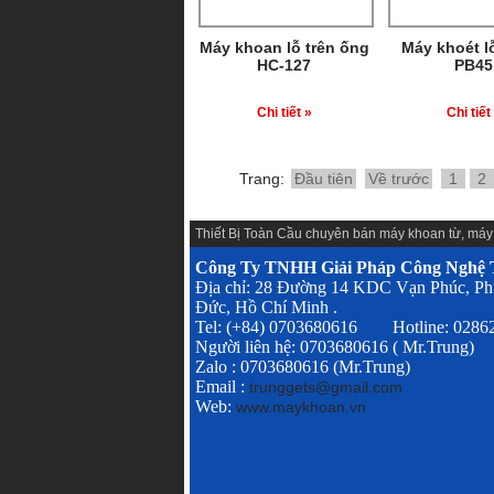
Máy khoan lỗ trên ống
Máy khoét 
HC-127
PB45
Chi tiết »
Chi tiết
Trang:
Đầu tiên
Về trước
1
2
Thiết Bị Toàn Cầu chuyên
bán máy khoan từ
,
máy
Công Ty TNHH Giải Pháp Công Nghệ T
Địa chỉ: 28 Đường 14 KDC Vạn Phúc, Ph
Đức, Hồ Chí Minh .
Tel: (+84) 0703680616 Hotline: 028
Người liên hệ: 0703680616 ( Mr.Trung)
Zalo : 0703680616 (Mr.Trung)
Email :
trunggets@gmail.com
Web:
www.maykhoan.vn