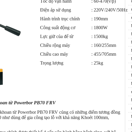
Tốc độ vận hành
: 60-470(v/p)
Điện áp sử dụng
: 220V/240V/50Hz
Hành trình trục chính
: 190mm
Công suất động cơ
: 1800W
Lực giữ của đế từ
: 1500kg
Chiều rộng máy
: 160/255mm
Chiều cao máy
: 455/705mm
Trọng lượng
: 25kg
oan từ Powerbor PB70 FRV
y khoan từ Powerbor PB70 FRV củng có những điểm tương đồng
 như dùng để gia công tạo lỗ với khả năng Khoét 100mm,