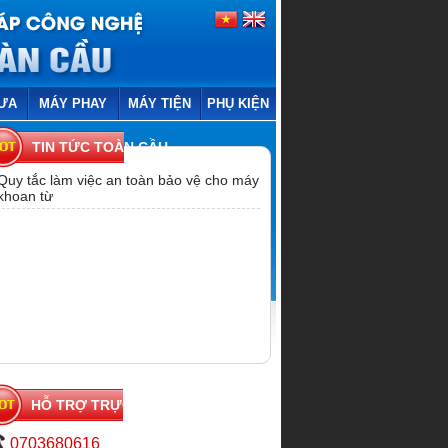
ƯA
MÁY PHAY
MÁY TIỆN
PHỤ KIỆN
TIN TỨC TOÀN CẦU
Quy tắc làm việc an toàn bảo vệ cho máy
khoan từ
HỖ TRỢ TRỰC TUYẾN
0703680616