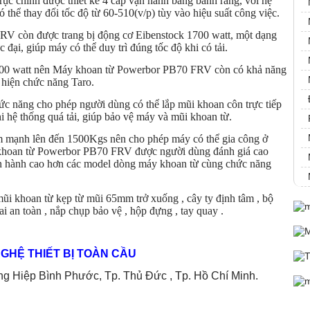
trục chính được thiết kế 4 cấp vận hành bằng bắnh răng, với hệ
thể thay đổi tốc độ từ 60-510(v/p) tùy vào hiệu suất công việc.
V còn được trang bị động cơ Eibenstock 1700 watt, một dạng
đại, giúp máy có thể duy trì đúng tốc độ khi có tải.
1700 watt nên Máy khoan từ Powerbor PB70 FRV còn có khả năng
c hiện chức năng Taro.
ức năng cho phép người dùng có thể lắp mũi khoan côn trực tiếp
i hệ thống quá tải, giúp bảo vệ máy và mũi khoan từ.
ám mạnh lên đến 1500Kgs nên cho phép máy có thể gia công ở
áy khoan từ Powerbor PB70 FRV được người dùng đánh giá cao
ận hành cao hơn các model dòng máy khoan từ cùng chức năng
i khoan từ kẹp từ mũi 65mm trở xuống , cây ty định tâm , bộ
ai an toàn , nắp chụp bảo vệ , hộp đựng , tay quay .
GHỆ THIẾT BỊ TOÀN CẦU
 Hiệp Bình Phước, Tp. Thủ Đức , Tp. Hồ Chí Minh.