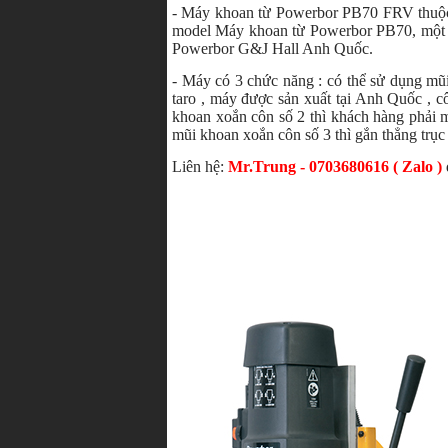
- Máy khoan từ Powerbor PB70 FRV thuộc m
model Máy khoan từ Powerbor PB70, một t
Powerbor G&J Hall Anh Quốc.
- Máy có 3 chức năng : có thể sử dụng mũ
taro , máy được sản xuất tại Anh Quốc , c
khoan xoắn côn số 2 thì khách hàng phải 
mũi khoan xoắn côn số 3 thì gắn thẳng trục
Liên hệ:
Mr.Trung - 0703680616 ( Zalo )