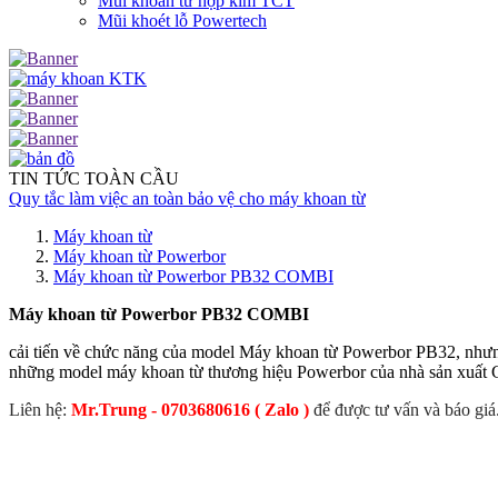
Mũi khoan từ hợp kim TCT
Mũi khoét lỗ Powertech
TIN TỨC TOÀN CẦU
Quy tắc làm việc an toàn bảo vệ cho máy khoan từ
Máy khoan từ
Máy khoan từ Powerbor
Máy khoan từ Powerbor PB32 COMBI
Máy khoan từ Powerbor PB32 COMBI
cải tiến về chức năng của model Máy khoan từ Powerbor PB32, nhưn
những model máy khoan từ thương hiệu Powerbor của nhà sản xuất
Liên hệ:
Mr.Trung - 0703680616 ( Zalo )
để được tư vấn và báo giá