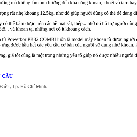
trường mà không làm ảnh hưởng đến khả năng khoan, khoét và taro hay
 rất nhẹ khoảng 12.5kg, nhờ đó giúp người dùng có thể dễ dàng di c
ó thể bám được trên các bề mặt sắt, thép... nhờ đó hỗ trợ người dùng 
ôtô... và khoan tại những nơi có ít khoảng cách.
từ Powerbor PB32 COMBI luôn là model máy khoan từ được người dùng
p ứng được hầu hết các yêu cầu cơ bản của người sử dụng như khoan, k
ượng, giá tốt củng là một trong những yếu tố giúp nó được nhiều người
N CẦU
Đức , Tp. Hồ Chí Minh.