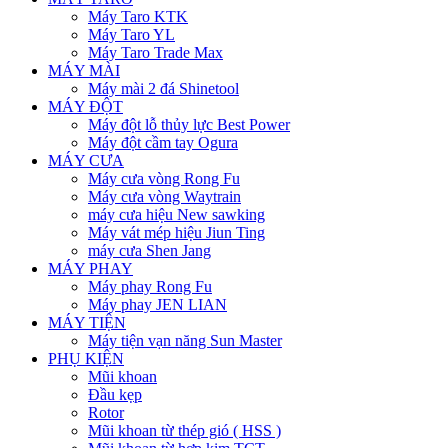
Máy Taro KTK
Máy Taro YL
Máy Taro Trade Max
MÁY MÀI
Máy mài 2 đá Shinetool
MÁY ĐỘT
Máy đột lỗ thủy lực Best Power
Máy đột cầm tay Ogura
MÁY CƯA
Máy cưa vòng Rong Fu
Máy cưa vòng Waytrain
máy cưa hiệu New sawking
Máy vát mép hiệu Jiun Ting
máy cưa Shen Jang
MÁY PHAY
Máy phay Rong Fu
Máy phay JEN LIAN
MÁY TIỆN
Máy tiện vạn năng Sun Master
PHỤ KIỆN
Mũi khoan
Đầu kẹp
Rotor
Mũi khoan từ thép gió ( HSS )