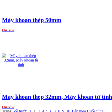
Máy khoan thép 50mm
Chi tiết »
Máy khoan thép 32mm, Máy khoan từ tính
Chi tiết »
Trang:
Về trước
1
2
3
4
5
6
7
8
9
10
Tiếp theo
Cuối cùng