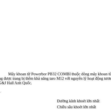
Máy khoan từ Powerbor PB32 COMBI thuộc dòng máy khoan từ có 
g được trang bị thêm khả năng taro M12 với nguyên lý hoạt động tươ
 G&J Hall Anh Quốc.
.
Đường kính khoét lớn nhất
Chiều sâu khoét lớn nhất