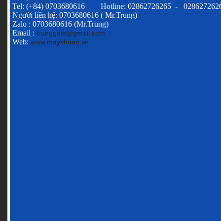
Tel: (+84) 0703680616 Hotline: 02862726265 - 028627262
Người liên hệ: 0703680616 ( Mr.Trung)
Zalo : 0703680616 (Mr.Trung)
Email :
trunggets@gmail.com
Web:
www.maykhoan.vn