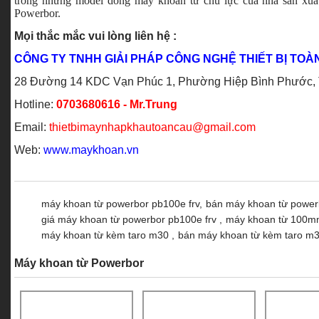
trong những model dòng máy khoan từ chủ lực của nhà sản xu
Powerbor.
Mọi thắc mắc vui lòng liên hệ :
CÔNG TY TNHH GIẢI PHÁP CÔNG NGHỆ THIẾT BỊ TOÀ
28 Đường 14 KDC Vạn Phúc 1, Phường Hiệp Bình Phước, Tp
Hotline:
0703680616 - Mr.Trung
Email:
thietbimaynhapkhautoancau@gmail.com
Web:
www.maykhoan.vn
máy khoan từ powerbor pb100e frv,
bán máy khoan từ powerb
giá máy khoan từ powerbor pb100e frv ,
máy khoan từ 100m
máy khoan từ kèm taro m30 ,
bán máy khoan từ kèm taro m3
Máy khoan từ Powerbor