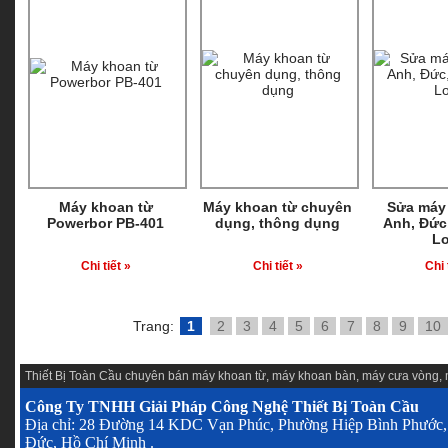
Máy khoan từ
Máy khoan từ chuyên
Sửa máy
Powerbor PB-401
dụng, thông dụng
Anh, Đức,
L
Chi tiết »
Chi tiết »
Chi 
Trang:
1
2
3
4
5
6
7
8
9
10
Thiết Bị Toàn Cầu chuyên
bán máy khoan từ
,
máy khoan bàn
,
máy cưa vòng
,
Công Ty TNHH Giải Pháp Công Nghệ Thiết Bị Toàn Cầu
Địa chỉ: 28 Đường 14 KDC Vạn Phúc, Phường Hiệp Bình Phước,
Đức, Hồ Chí Minh .