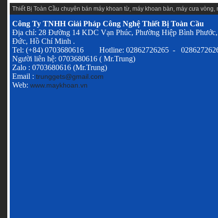
Thiết Bị Toàn Cầu chuyên
bán máy khoan từ
,
máy khoan bàn
,
máy cưa vòng
,
Công Ty TNHH Giải Pháp Công Nghệ Thiết Bị Toàn Cầu
Địa chỉ: 28 Đường 14 KDC Vạn Phúc, Phường Hiệp Bình Phước,
Đức, Hồ Chí Minh .
Tel: (+84) 0703680616 Hotline: 02862726265 - 028627262
Người liên hệ: 0703680616 ( Mr.Trung)
Zalo : 0703680616 (Mr.Trung)
Email :
trunggets@gmail.com
Web:
www.maykhoan.vn