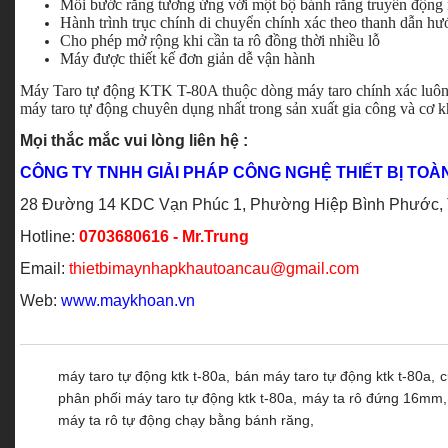
Mỗi bước răng tương ứng với một bộ bánh răng truyền động 
Hành trình trục chính di chuyển chính xác theo thanh dẫn h
Cho phép mở rộng khi cần ta rô đồng thời nhiều lỗ
Máy được thiết kế đơn giản dễ vận hành
Máy Taro tự động KTK T-80A thuộc dòng máy taro chính xác luôn
máy taro tự động chuyên dụng nhất trong sản xuất gia công và cơ k
Mọi thắc mắc vui lòng liên hệ :
CÔNG TY TNHH GIẢI PHÁP CÔNG NGHỆ THIẾT BỊ TOÀ
28 Đường 14 KDC Vạn Phúc 1, Phường Hiệp Bình Phước, Tp
Hotline:
0703680616 - Mr.Trung
Email:
thietbimaynhapkhautoancau@gmail.com
Web:
www.maykhoan.vn
máy taro tự động ktk t-80a,
bán máy taro tự động ktk t-80a,
c
phân phối máy taro tự động ktk t-80a,
máy ta rô đứng 16mm,
máy ta rô tự động chạy bằng bánh răng,