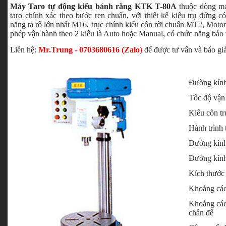
Máy Taro tự động kiểu bánh răng KTK T-80A
thuộc dòng má
taro chính xác theo bước ren chuẩn, với thiết kế kiểu trụ đứng 
năng ta rô lớn nhất M16, trục chính kiểu côn rời chuẩn MT2, Motor
phép vận hành theo 2 kiểu là Auto hoặc Manual, có chức năng bảo v
Liên hệ:
Mr.Trung - 0703680616 (Zalo)
để được tư vấn và báo giá
Đường kính
Tốc độ vận
Kiểu côn tr
Hành trình 
Đường kính
Đường kính
Kích thước
Khoảng cách
Khoảng cách
chân đế