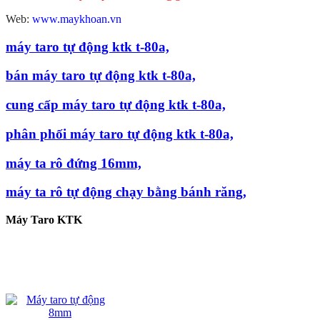
Web:
www.maykhoan.vn
máy taro tự động ktk t-80a,
bán máy taro tự động ktk t-80a,
cung cấp máy taro tự động ktk t-80a,
phân phối máy taro tự động ktk t-80a,
máy ta rô đứng 16mm,
máy ta rô tự động chạy bằng bánh răng,
Máy Taro KTK