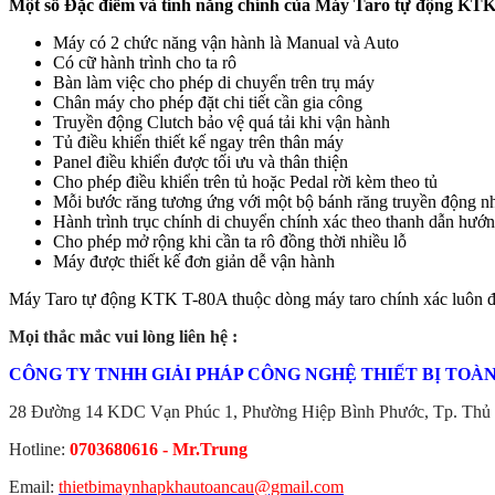
Một số Đặc điểm và tính năng chính của Máy Taro tự động KT
Máy có 2 chức năng vận hành là Manual và Auto
Có cữ hành trình cho ta rô
Bàn làm việc cho phép di chuyển trên trụ máy
Chân máy cho phép đặt chi tiết cần gia công
Truyền động Clutch bảo vệ quá tải khi vận hành
Tủ điều khiển thiết kế ngay trên thân máy
Panel điều khiển được tối ưu và thân thiện
Cho phép điều khiển trên tủ hoặc Pedal rời kèm theo tủ
Mỗi bước răng tương ứng với một bộ bánh răng truyền động nh
Hành trình trục chính di chuyển chính xác theo thanh dẫn hướ
Cho phép mở rộng khi cần ta rô đồng thời nhiều lỗ
Máy được thiết kế đơn giản dễ vận hành
Máy Taro tự động KTK T-80A thuộc dòng máy taro chính xác luôn đượ
Mọi thắc mắc vui lòng liên hệ :
CÔNG TY TNHH GIẢI PHÁP CÔNG NGHỆ THIẾT BỊ TOÀ
28 Đường 14 KDC Vạn Phúc 1, Phường Hiệp Bình Phước, Tp. Thủ 
Hotline:
0703680616 - Mr.Trung
Email:
thietbimaynhapkhautoancau@gmail.com