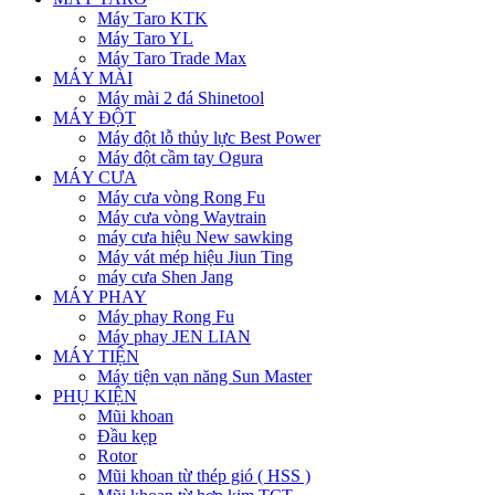
Máy Taro KTK
Máy Taro YL
Máy Taro Trade Max
MÁY MÀI
Máy mài 2 đá Shinetool
MÁY ĐỘT
Máy đột lỗ thủy lực Best Power
Máy đột cầm tay Ogura
MÁY CƯA
Máy cưa vòng Rong Fu
Máy cưa vòng Waytrain
máy cưa hiệu New sawking
Máy vát mép hiệu Jiun Ting
máy cưa Shen Jang
MÁY PHAY
Máy phay Rong Fu
Máy phay JEN LIAN
MÁY TIỆN
Máy tiện vạn năng Sun Master
PHỤ KIỆN
Mũi khoan
Đầu kẹp
Rotor
Mũi khoan từ thép gió ( HSS )