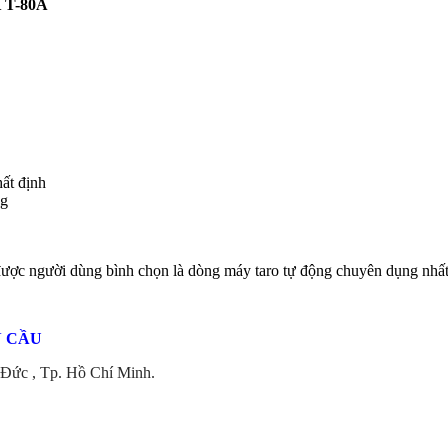
K T-80A
ất định
ng
c người dùng bình chọn là dòng máy taro tự động chuyên dụng nhất t
N CẦU
Đức , Tp. Hồ Chí Minh.