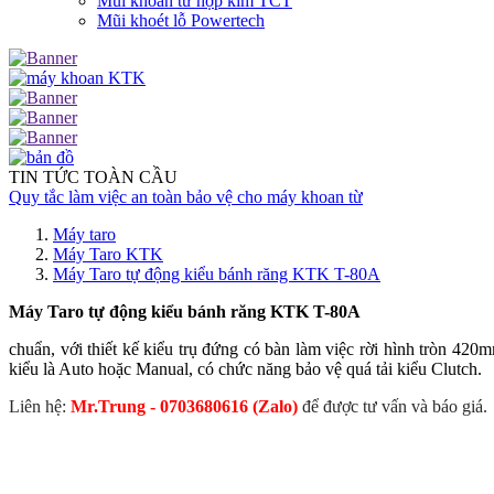
Mũi khoan từ hợp kim TCT
Mũi khoét lỗ Powertech
TIN TỨC TOÀN CẦU
Quy tắc làm việc an toàn bảo vệ cho máy khoan từ
Máy taro
Máy Taro KTK
Máy Taro tự động kiểu bánh răng KTK T-80A
Máy Taro tự động kiểu bánh răng KTK T-80A
chuẩn, với thiết kế kiểu trụ đứng có bàn làm việc rời hình tròn 42
kiểu là Auto hoặc Manual, có chức năng bảo vệ quá tải kiểu Clutch.
Liên hệ:
Mr.Trung - 0703680616 (Zalo)
để được tư vấn và báo giá.