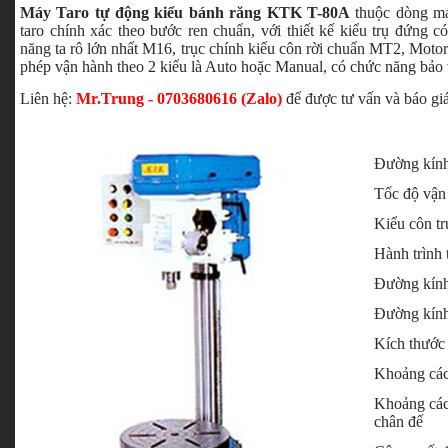
Máy Taro tự động kiểu bánh răng KTK T-80A
thuộc dòng má
taro chính xác theo bước ren chuẩn, với thiết kế kiểu trụ đứng 
năng ta rô lớn nhất M16, trục chính kiểu côn rời chuẩn MT2, Motor
phép vận hành theo 2 kiểu là Auto hoặc Manual, có chức năng bảo v
Liên hệ:
Mr.Trung - 0703680616 (Zalo)
để được tư vấn và báo giá
Đường kính
Tốc độ vận
Kiểu côn tr
Hành trình 
Đường kính
Đường kính
Kích thước
Khoảng cách
Khoảng cách
chân đế