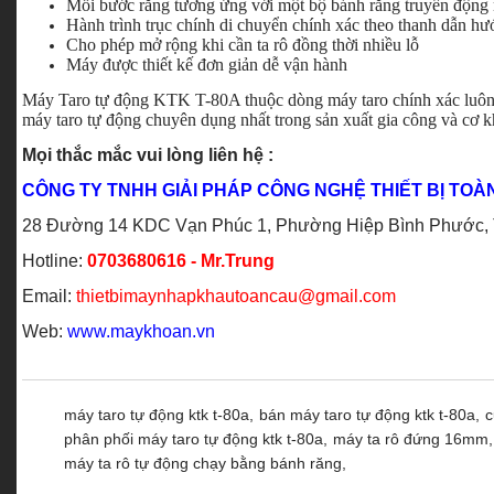
Mỗi bước răng tương ứng với một bộ bánh răng truyền động 
Hành trình trục chính di chuyển chính xác theo thanh dẫn h
Cho phép mở rộng khi cần ta rô đồng thời nhiều lỗ
Máy được thiết kế đơn giản dễ vận hành
Máy Taro tự động KTK T-80A thuộc dòng máy taro chính xác luôn
máy taro tự động chuyên dụng nhất trong sản xuất gia công và cơ k
Mọi thắc mắc vui lòng liên hệ :
CÔNG TY TNHH GIẢI PHÁP CÔNG NGHỆ THIẾT BỊ TOÀ
28 Đường 14 KDC Vạn Phúc 1, Phường Hiệp Bình Phước, Tp
Hotline:
0703680616 - Mr.Trung
Email:
thietbimaynhapkhautoancau@gmail.com
Web:
www.maykhoan.vn
máy taro tự động ktk t-80a,
bán máy taro tự động ktk t-80a,
c
phân phối máy taro tự động ktk t-80a,
máy ta rô đứng 16mm,
máy ta rô tự động chạy bằng bánh răng,