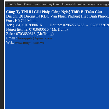
Thiết Bị Toàn Cầu chuyên
bán máy khoan từ
,
máy khoan bàn
,
máy cưa vòng
,
Công Ty TNHH Giải Pháp Công Nghệ Thiết Bị Toàn Cầu
Địa chỉ: 28 Đường 14 KDC Vạn Phúc, Phường Hiệp Bình Phước,
Đức, Hồ Chí Minh .
Tel: (+84) 0703680616 Hotline: 02862726265 - 028627262
Người liên hệ: 0703680616 ( Mr.Trung)
Zalo : 0703680616 (Mr.Trung)
Email :
trunggets@gmail.com
Web:
www.maykhoan.vn