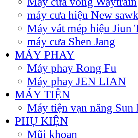
Máy cưa vòng Waytrain
máy cưa hiệu New sawk
Máy vát mép hiệu Jiun 
máy cưa Shen Jang
MÁY PHAY
Máy phay Rong Fu
Máy phay JEN LIAN
MÁY TIỆN
Máy tiện vạn năng Sun 
PHỤ KIỆN
Mũi khoan