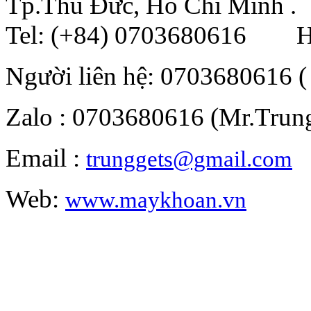
Tp.Thủ Đức, Hồ Chí Minh .
Tel: (+84) 0703680616 Ho
Người liên hệ: 0703680616 (
Zalo : 0703680616 (Mr.Trun
Email :
trunggets@gmail.com
Web:
www.maykhoan.vn