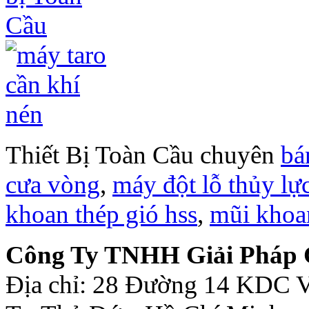
Thiết Bị Toàn Cầu chuyên
bá
cưa vòng
,
máy đột lỗ thủy lự
khoan thép gió hss
,
mũi khoa
Công Ty TNHH Giải Pháp C
Địa chỉ: 28 Đường 14 KDC V