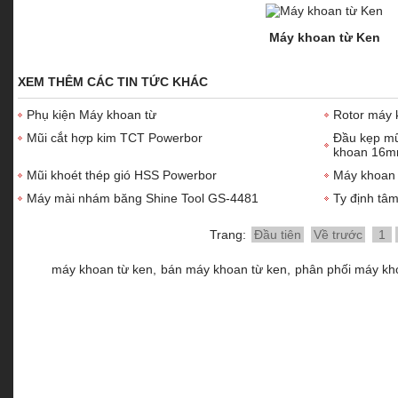
Máy khoan từ Ken
XEM THÊM CÁC TIN TỨC KHÁC
Phụ kiện Máy khoan từ
Rotor máy 
Mũi cắt hợp kim TCT Powerbor
Đầu kẹp mũ
khoan 16
Mũi khoét thép gió HSS Powerbor
Máy khoan 
Máy mài nhám băng Shine Tool GS-4481
Ty định tâ
Trang:
Đầu tiên
Về trước
1
máy khoan từ ken,
bán máy khoan từ ken,
phân phối máy kh