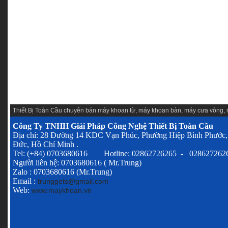
Thiết Bị Toàn Cầu chuyên
bán máy khoan từ
,
máy khoan bàn
,
máy cưa vòng
,
Công Ty TNHH Giải Pháp Công Nghệ Thiết Bị Toàn Cầu
Địa chỉ: 28 Đường 14 KDC Vạn Phúc, Phường Hiệp Bình Phước,
Đức, Hồ Chí Minh .
Tel: (+84) 0703680616 Hotline: 02862726265 - 028627262
Người liên hệ: 0703680616 ( Mr.Trung)
Zalo : 0703680616 (Mr.Trung)
Email :
trunggets@gmail.com
Web:
www.maykhoan.vn