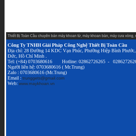
Thiết Bị Toàn Cầu chuyên
bán máy khoan từ
,
máy khoan bàn
,
máy cưa vòng
,
Công Ty TNHH Giải Pháp Công Nghệ Thiết Bị Toàn Cầu
Địa chỉ: 28 Đường 14 KDC Vạn Phúc, Phường Hiệp Bình Phước,
Đức, Hồ Chí Minh .
Tel: (+84) 0703680616 Hotline: 02862726265 - 028627262
Người liên hệ: 0703680616 ( Mr.Trung)
Zalo : 0703680616 (Mr.Trung)
Email :
trunggets@gmail.com
Web:
www.maykhoan.vn