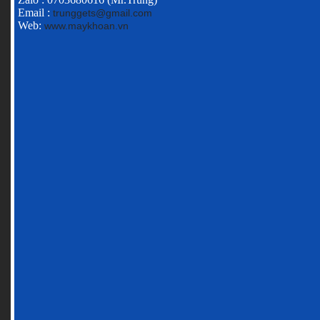
Email :
trunggets@gmail.com
Web:
www.maykhoan.vn