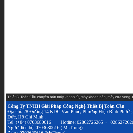
Thiết Bị Toàn Cầu chuyên
bán máy khoan từ
,
máy khoan bàn
,
máy cưa vòng
,
Công Ty TNHH Giải Pháp Công Nghệ Thiết Bị Toàn Cầu
Địa chỉ: 28 Đường 14 KDC Vạn Phúc, Phường Hiệp Bình Phước,
Đức, Hồ Chí Minh .
Tel: (+84) 0703680616 Hotline: 02862726265 - 028627262
Người liên hệ: 0703680616 ( Mr.Trung)
Zalo : 0703680616 (Mr.Trung)