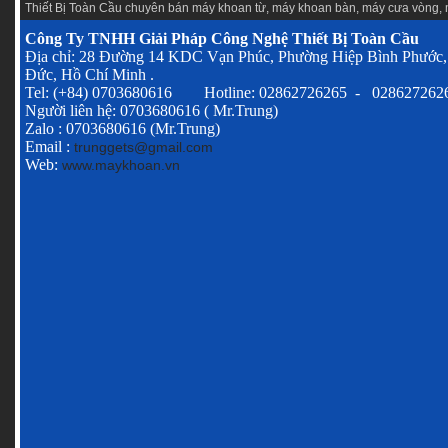
Thiết Bị Toàn Cầu chuyên
bán máy khoan từ
,
máy khoan bàn
,
máy cưa vòng
,
Công Ty TNHH Giải Pháp Công Nghệ Thiết Bị Toàn Cầu
Địa chỉ: 28 Đường 14 KDC Vạn Phúc, Phường Hiệp Bình Phước,
Đức, Hồ Chí Minh .
Tel: (+84) 0703680616 Hotline: 02862726265 - 028627262
Người liên hệ: 0703680616 ( Mr.Trung)
Zalo : 0703680616 (Mr.Trung)
Email :
trunggets@gmail.com
Web:
www.maykhoan.vn