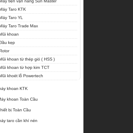
Máy tiện vạn năng Sun Master
Máy Taro KTK
Máy Taro YL
Máy Taro Trade Max
Mũi khoan
Đầu kẹp
Rotor
Mũi khoan từ thép gió ( HSS )
Mũi khoan từ hợp kim TCT
Mũi khoét lỗ Powertech