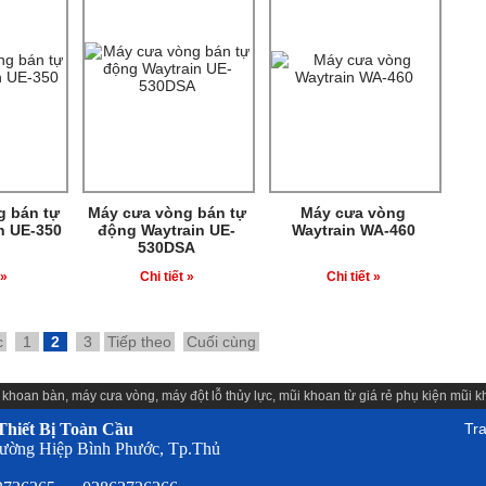
g bán tự
Máy cưa vòng bán tự
Máy cưa vòng
n UE-350
động Waytrain UE-
Waytrain WA-460
530DSA
 »
Chi tiết »
Chi tiết »
c
1
2
3
Tiếp theo
Cuối cùng
 khoan bàn
,
máy cưa vòng
,
máy đột lỗ thủy lực
,
mũi khoan từ giá rẻ
phụ kiện
mũi k
hiết Bị Toàn Cầu
Tr
ường Hiệp Bình Phước, Tp.Thủ