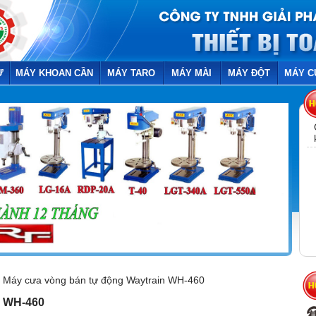
Ừ
MÁY KHOAN CẦN
MÁY TARO
MÁY MÀI
MÁY ĐỘT
MÁY C
Máy cưa vòng bán tự động Waytrain WH-460
n WH-460