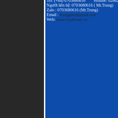
Tel: (+84) 0703680616 Hotline: 028
Người liên hệ: 0703680616 ( Mr.Trung)
Zalo : 0703680616 (Mr.Trung)
Email :
trunggets@gmail.com
Web:
www.maykhoan.vn