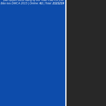
Bản quyền được đăng ký bởi Toàn Cầu Co.,Ltd.
Bảo lưu DMCA 2015 | Online:
61
| Total:
2121219