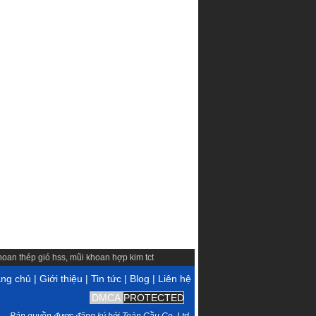
hoan thép gió hss
,
mũi khoan hợp kim tct
cổng trục
ang chủ
|
Giới thiệu
|
Tin tức
|
Blog
|
Liên hệ
DMCA
PROTECTED