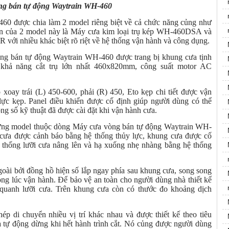
ng bán tự động Waytrain WH-460
0 được chia làm 2 model riêng biệt về cả chức năng củng như
bến của 2 model này là Máy cưa kim loại trụ kép WH-460DSA và
i nhiều khác biệt rõ riệt về hệ thống vận hành và công dụng.
ng bán tự động Waytrain WH-460 được trang bị khung cưa tịnh
, khả năng cắt trụ lớn nhất 460x820mm, công suất motor AC
xoay trái (L) 450-600, phải (R) 450, Eto kẹp chi tiết được vận
lực kẹp. Panel điều khiển được cố định giúp người dùng có thể
ng số kỹ thuật đã được cài đặt khi vận hành cưa.
hững model thuộc dòng Máy cưa vòng bán tự động Waytrain WH-
 cưa được cảnh báo bằng hệ thống thủy lực, khung cưa được cố
ệ thống lưỡi cưa nâng lên và hạ xuống nhẹ nhàng bằng hệ thống
goài bởi đồng hồ hiện số lắp ngay phía sau khung cưa, song song
ong lúc vận hành. Để bảo vệ an toàn cho người dùng nhà thiết kế
 quanh lưỡi cưa. Trên khung cưa còn có thước đo khoảng dịch
hép di chuyển nhiều vị trí khác nhau và được thiết kế theo tiêu
à tự động dừng khi hết hành trình cắt. Nó củng được người dùng