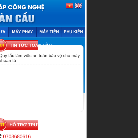
ƯA
MÁY PHAY
MÁY TIỆN
PHỤ KIỆN
TIN TỨC TOÀN CẦU
Quy tắc làm việc an toàn bảo vệ cho máy
khoan từ
HỖ TRỢ TRỰC TUYẾN
0703680616