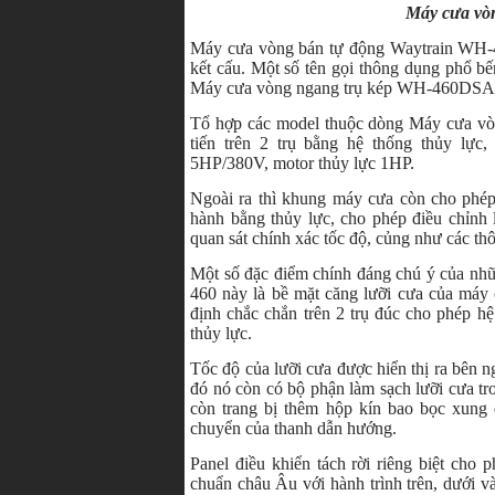
Máy cưa vò
Máy cưa vòng bán tự động Waytrain WH-46
kết cấu. Một số tên gọi thông dụng phổ 
Máy cưa vòng ngang trụ kép WH-460DSAR vớ
Tổ hợp các model thuộc dòng Máy cưa vò
tiến trên 2 trụ bằng hệ thống thủy lực
5HP/380V, motor thủy lực 1HP.
Ngoài ra thì khung máy cưa còn cho phép 
hành bằng thủy lực, cho phép điều chỉnh 
quan sát chính xác tốc độ, củng như các thô
Một số đặc điểm chính đáng chú ý của n
460 này là bề mặt căng lưỡi cưa của máy
định chắc chắn trên 2 trụ đúc cho phép h
thủy lực.
Tốc độ của lưỡi cưa được hiển thị ra bên n
đó nó còn có bộ phận làm sạch lưỡi cưa tr
còn trang bị thêm hộp kín bao bọc xung
chuyển của thanh dẫn hướng.
Panel điều khiển tách rời riêng biệt cho p
chuẩn châu Âu với hành trình trên, dưới v