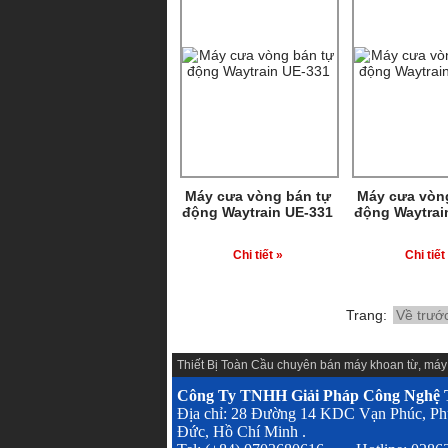
Máy cưa vòng bán tự
Máy cưa vòn
động Waytrain UE-331
động Waytrai
Chi tiết »
Chi tiết
Trang:
Về trướ
Thiết Bị Toàn Cầu chuyên
bán máy khoan từ
,
máy
Công Ty TNHH Giải Pháp Công Nghệ T
Địa chỉ: 28 Đường 14 KDC Vạn Phúc, Ph
Đức, Hồ Chí Minh .