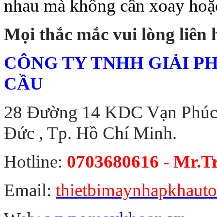
nhau mà không cần xoay hoặc 
Mọi thắc mắc vui lòng liên h
CÔNG TY TNHH GIẢI P
CẦU
28 Đường 14 KDC Vạn Phúc 
Đức , Tp. Hồ Chí Minh.
Hotline:
0703680616 - Mr.T
Email:
thietbimaynhapkhaut