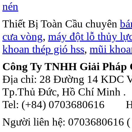
Thiết Bị Toàn Cầu chuyên
bá
cưa vòng
,
máy đột lỗ thủy lự
khoan thép gió hss
,
mũi khoa
Công Ty TNHH Giải Pháp C
Địa chỉ: 28 Đường 14 KDC V
Tp.Thủ Đức, Hồ Chí Minh .
Tel: (+84) 0703680616 Ho
Người liên hệ: 0703680616 (