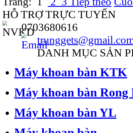
Trang:
1
2
3
Tiếp theo
Cuố
HỖ TRỢ TRỰC TUYẾN
0703680616
trunggets@gmail.co
DANH MỤC SẢN 
Máy khoan bàn KTK
Máy khoan bàn Rong 
Máy khoan bàn YL
Máy khoan bàn