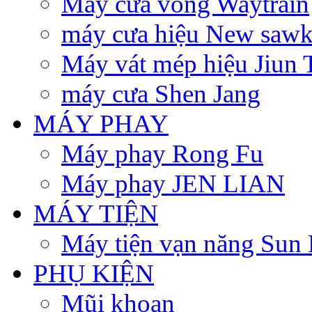
Máy cưa vòng Waytrain
máy cưa hiệu New sawk
Máy vát mép hiệu Jiun 
máy cưa Shen Jang
MÁY PHAY
Máy phay Rong Fu
Máy phay JEN LIAN
MÁY TIỆN
Máy tiện vạn năng Sun 
PHỤ KIỆN
Mũi khoan